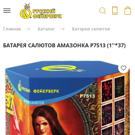
Главная
Каталог
Батареи салютов
БАТАРЕЯ САЛЮТОВ АМАЗОНКА Р7513 (1''*37)