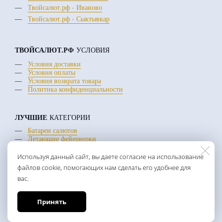
Твойсалют.рф - Иваново
Твойсалют.рф - Сыктывкар
ТВОЙСАЛЮТ.РФ
УСЛОВИЯ
Условия доставки
Условия оплаты
Условия возврата товара
Политика конфиденциальности
ЛУЧШИЕ
КАТЕГОРИИ
Батареи салютов
Летающие фейерверки
Римские свечи
Используя данный сайт, вы даете согласие на использование
файлов cookie, помогающих нам сделать его удобнее для
+7 (922) 300-40-40
вас.
c 10 до 20:00 ежедневно
mail:
sale@rusfirework.ru
Принять