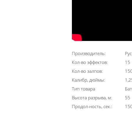
Производитель:
Рус
Кол-во эффектов:
15
Кол-во залпов:
15
Калибр, дюймы:
1,2
Тип товара
Бат
Высота разрыва, м:
55
Продол-ность, сек.:
15