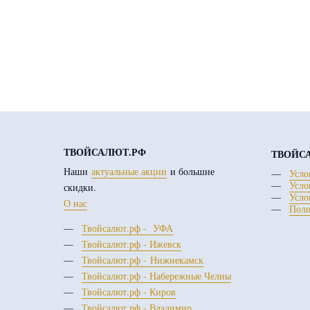
ТВОЙСАЛЮТ.РФ
ТВОЙС
Наши
актуальные акции
и большие
Усло
Усло
скидки.
Усло
О нас
Поли
Твойсалют.рф - УФА
Твойсалют.рф - Ижевск
Твойсалют.рф - Нижнекамск
Твойсалют.рф - Набережные Челны
Твойсалют.рф - Киров
Твойсалют.рф - Владимир