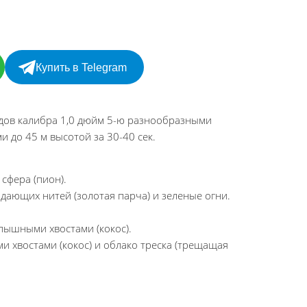
Купить в Telegram
ядов калибра 1,0 дюйм 5-ю разнообразными
 до 45 м высотой за 30-40 сек.
сфера (пион).
дающих нитей (золотая парча) и зеленые огни.
 пышными хвостами (кокос).
и хвостами (кокос) и облако треска (трещащая