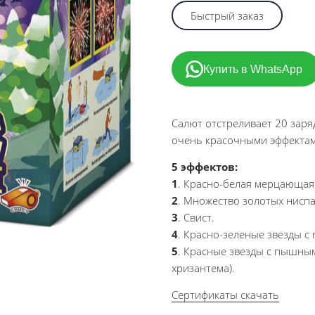
Быстрый заказ
Купить в WhatsApp
Салют отстреливает 20 зар
очень красочными эффектами
5 эффектов:
1
. Красно-белая мерцающая 
2
. Множество золотых ниспа
3
. Свист.
4
. Красно-зеленые звезды с
5
. Красные звезды с пышным
хризантема).
Сертификаты скачать