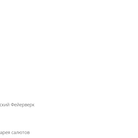
ский Фейерверк
арея салютов