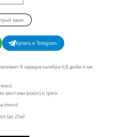
трый заказ
Купить в Telegram
реливает 8 зарядов калибра 0,8 дюйм 4-мя
пион).
 хвостами (кокос) и треск
а (пион)
еск (до 25м)