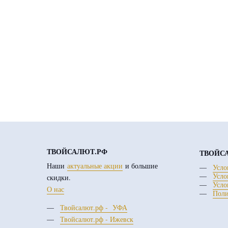
ТВОЙСАЛЮТ.РФ
ТВОЙС
Наши
актуальные акции
и большие
Усло
Усло
скидки.
Усло
О нас
Поли
Твойсалют.рф - УФА
Твойсалют.рф - Ижевск