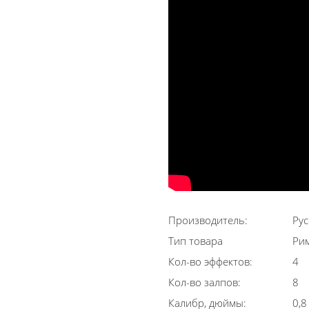
Производитель:
Рус
Тип товара
Рим
Кол-во эффектов:
4
Кол-во залпов:
8
Калибр, дюймы:
0,8